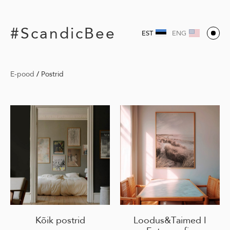
#ScandicBee
EST
ENG
E-pood
/
Postrid
Kõik postrid
Loodus&Taimed I