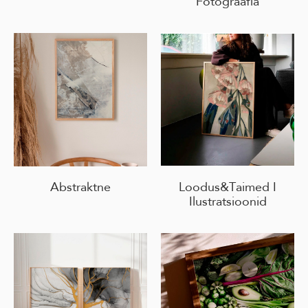
Fotograafia
Abstraktne
Loodus&Taimed I
Ilustratsioonid