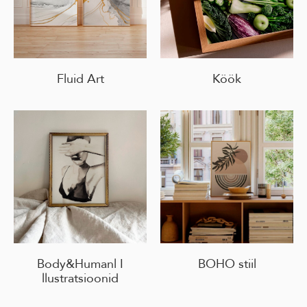
Fluid Art
Köök
Body&Humanl I
BOHO stiil
llustratsioonid