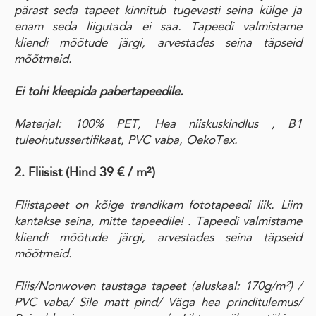
pärast seda tapeet kinnitub tugevasti seina külge ja
enam seda liigutada ei saa. Tapeedi valmistame
kliendi mõõtude järgi, arvestades seina täpseid
mõõtmeid.
Ei tohi kleepida pabertapeedile.
Materjal: 100% PET, Hea niiskuskindlus , B1
tuleohutussertifikaat, PVC vaba, OekoTex.
2. Fliisist (Hind 39 € / m²)
Fliistapeet on kõige trendikam fototapeedi liik. Liim
kantakse seina, mitte tapeedile! . Tapeedi valmistame
kliendi mõõtude järgi, arvestades seina täpseid
mõõtmeid.
Fliis/Nonwoven taustaga tapeet
(aluskaal: 170g/m²)
/
PVC vaba
/ Sile matt pind
/ Väga hea prinditulemus/