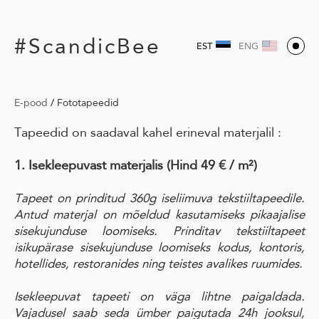
#ScandicBee
EST
ENG
E-pood
/
Fototapeedid
Tapeedid on saadaval kahel erineval materjalil :
1. Isekleepuvast materjalis
(Hind 49 € / m²)
Tapeet on prinditud 360g iseliimuva tekstiiltapeedile.
Antud materjal on mõeldud kasutamiseks pikaajalise
sisekujunduse loomiseks. Prinditav tekstiiltapeet
isikupärase sisekujunduse loomiseks kodus, kontoris,
hotellides, restoranides ning teistes avalikes ruumides.
Isekleepuvat tapeeti on väga lihtne paigaldada.
Vajadusel saab seda ümber paigutada 24h jooksul,