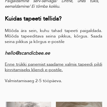
Paigaldamine serv-servaga
/ Lihtne, ühes tükis,
eemaldamine
/ Ei tõmba kokku.
Kuidas tapeeti tellida?
Mõõda ära sein, kuhu tahad tapeeti paigaldada.
Mõõda tapeeditava seina pikkus, kõrgus. Saada
seina pikkus ja kõrgus e-postile
hello@scandicbee.ee
Enne trükki panemist saadame valmis tapeedi pildi
kinnitamiseks kliendi e-postile.
Valmistamisaeg 2-5 tööpäeva.