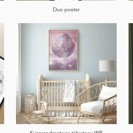
Duo poster
Sünniandmetega tähistaev WP