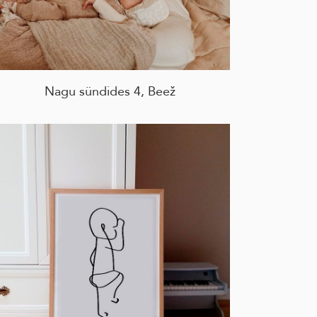
Nagu sündides 4, Beež