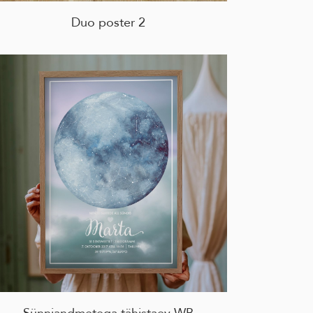
Duo poster 2
Sünniandmetega tähistaev WB