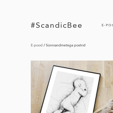
#ScandicBee
E-PO
E-pood
/
Sünniandmetega postrid