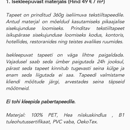
1. Isekleepuvast materjalis
(Hind 49 € / m²)
Tapeet on prinditud 360g iseliimuva tekstiiltapeedile.
Antud materjal on mõeldud kasutamiseks pikaajalise
sisekujunduse loomiseks. Prinditav tekstiiltapeet
isikupärase sisekujunduse loomiseks kodus, kontoris,
hotellides, restoranides ning teistes avalikes ruumides.
Isekleepuvat tapeeti on väga lihtne paigaldada.
Vajadusel saab seda ümber paigutada 24h jooksul,
pärast seda tapeet kinnitub tugevasti seina külge ja
enam seda liigutada ei saa. Tapeedi valmistame
kliendi mõõtude järgi, arvestades seina täpseid
mõõtmeid.
Ei tohi kleepida pabertapeedile.
Materjal: 100% PET, Hea niiskuskindlus , B1
tuleohutussertifikaat, PVC vaba, OekoTex.