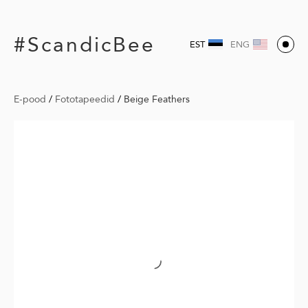
#ScandicBee
EST
ENG
E-pood
/
Fototapeedid
/
Beige Feathers