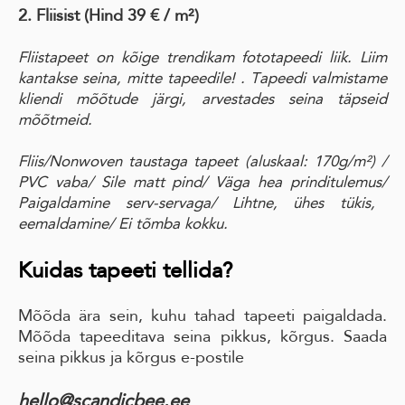
2. Fliisist (Hind 39 € / m²)
Fliistapeet on kõige trendikam fototapeedi liik. Liim
kantakse seina, mitte tapeedile! . Tapeedi valmistame
kliendi mõõtude järgi, arvestades seina täpseid
mõõtmeid.
Fliis/Nonwoven taustaga tapeet
(aluskaal: 170g/m²)
/
PVC vaba
/ Sile matt pind
/ Väga hea prinditulemus/
Paigaldamine serv-servaga
/ Lihtne, ühes tükis,
eemaldamine
/ Ei tõmba kokku.
Kuidas tapeeti tellida?
Mõõda ära sein, kuhu tahad tapeeti paigaldada.
Mõõda tapeeditava seina pikkus, kõrgus. Saada
seina pikkus ja kõrgus e-postile
hello@scandicbee.ee