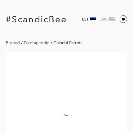
#ScandicBee
EST
ENG
E-pood
/
Fototapeedid
/
Colorful Parrots