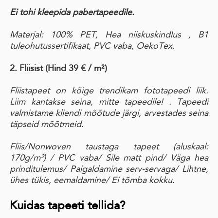
Ei tohi kleepida pabertapeedile.
Materjal: 100% PET, Hea niiskuskindlus , B1
tuleohutussertifikaat, PVC vaba, OekoTex.
2. Fliisist (Hind 39 € / m²)
Fliistapeet on kõige trendikam fototapeedi liik.
Liim kantakse seina, mitte tapeedile! . Tapeedi
valmistame kliendi mõõtude järgi, arvestades seina
täpseid mõõtmeid.
Fliis/Nonwoven taustaga tapeet
(aluskaal:
170g/m²)
/ PVC vaba
/ Sile matt pind
/ Väga hea
prinditulemus/
Paigaldamine serv-servaga
/ Lihtne,
ühes tükis, eemaldamine
/ Ei tõmba kokku.
Kuidas tapeeti tellida?