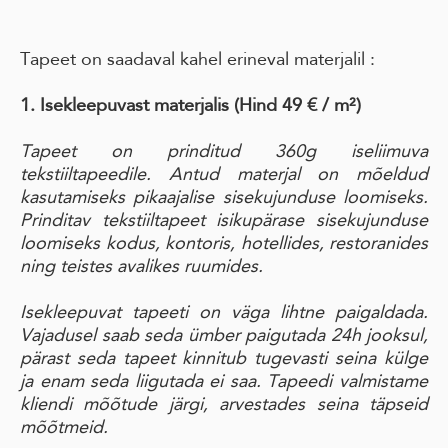
Tapeet on saadaval kahel erineval materjalil :
1. Isekleepuvast materjalis
(Hind 49 € / m²)
Tapeet on prinditud 360g iseliimuva
tekstiiltapeedile. Antud materjal on mõeldud
kasutamiseks pikaajalise sisekujunduse loomiseks.
Prinditav tekstiiltapeet isikupärase sisekujunduse
loomiseks kodus, kontoris, hotellides, restoranides
ning teistes avalikes ruumides.
Isekleepuvat tapeeti on väga lihtne paigaldada.
Vajadusel saab seda ümber paigutada 24h jooksul,
pärast seda tapeet kinnitub tugevasti seina külge
ja enam seda liigutada ei saa. Tapeedi valmistame
kliendi mõõtude järgi, arvestades seina täpseid
mõõtmeid.