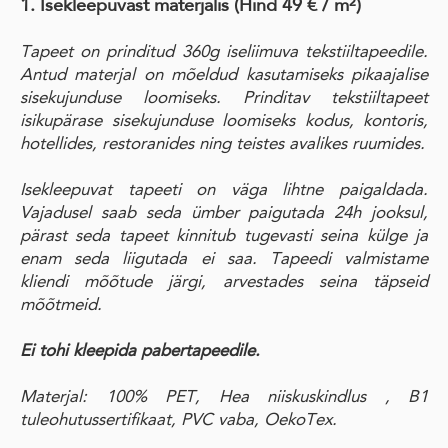
1. Isekleepuvast materjalis
(Hind 49 € / m²)
Tapeet on prinditud 360g iseliimuva tekstiiltapeedile.
Antud materjal on mõeldud kasutamiseks pikaajalise
sisekujunduse loomiseks. Prinditav tekstiiltapeet
isikupärase sisekujunduse loomiseks kodus, kontoris,
hotellides, restoranides ning teistes avalikes ruumides.
Isekleepuvat tapeeti on väga lihtne paigaldada.
Vajadusel saab seda ümber paigutada 24h jooksul,
pärast seda tapeet kinnitub tugevasti seina külge ja
enam seda liigutada ei saa. Tapeedi valmistame
kliendi mõõtude järgi, arvestades seina täpseid
mõõtmeid.
Ei tohi kleepida pabertapeedile.
Materjal: 100% PET, Hea niiskuskindlus , B1
tuleohutussertifikaat, PVC vaba, OekoTex.