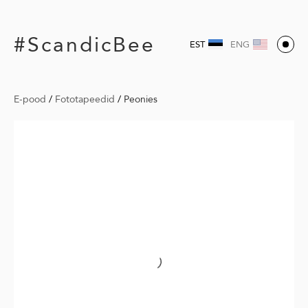
#ScandicBee
EST
ENG
E-pood
/
Fototapeedid
/
Peonies