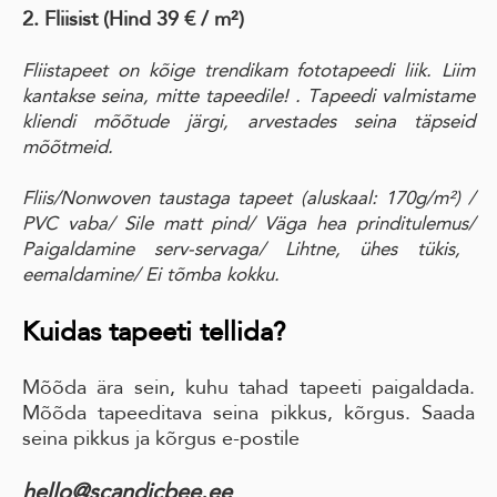
2. Fliisist (Hind 39 € / m²)
Fliistapeet on kõige trendikam fototapeedi liik. Liim
kantakse seina, mitte tapeedile! . Tapeedi valmistame
kliendi mõõtude järgi, arvestades seina täpseid
mõõtmeid.
Fliis/Nonwoven taustaga tapeet
(aluskaal: 170g/m²)
/
PVC vaba
/ Sile matt pind
/ Väga hea prinditulemus/
Paigaldamine serv-servaga
/ Lihtne, ühes tükis,
eemaldamine
/ Ei tõmba kokku.
Kuidas tapeeti tellida?
Mõõda ära sein, kuhu tahad tapeeti paigaldada.
Mõõda tapeeditava seina pikkus, kõrgus. Saada
seina pikkus ja kõrgus e-postile
hello@scandicbee.ee