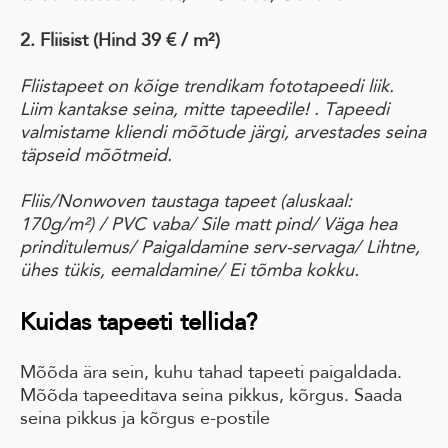
2. Fliisist (Hind 39 € / m²)
Fliistapeet on kõige trendikam fototapeedi liik.
Liim kantakse seina, mitte tapeedile! . Tapeedi
valmistame kliendi mõõtude järgi, arvestades seina
täpseid mõõtmeid.
Fliis/Nonwoven taustaga tapeet
(aluskaal:
170g/m²)
/ PVC vaba
/ Sile matt pind
/ Väga hea
prinditulemus/
Paigaldamine serv-servaga
/ Lihtne,
ühes tükis, eemaldamine
/ Ei tõmba kokku.
Kuidas tapeeti tellida?
Mõõda ära sein, kuhu tahad tapeeti paigaldada.
Mõõda tapeeditava seina pikkus, kõrgus. Saada
seina pikkus ja kõrgus e-postile