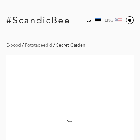
#ScandicBee
EST
ENG
E-pood
/
Fototapeedid
/
Secret Garden