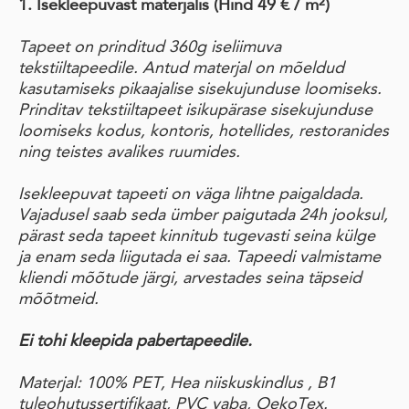
1. Isekleepuvast materjalis
(Hind 49 € / m²)
Tapeet on prinditud 360g iseliimuva
tekstiiltapeedile. Antud materjal on mõeldud
kasutamiseks pikaajalise sisekujunduse loomiseks.
Prinditav tekstiiltapeet isikupärase sisekujunduse
loomiseks kodus, kontoris, hotellides, restoranides
ning teistes avalikes ruumides.
Isekleepuvat tapeeti on väga lihtne paigaldada.
Vajadusel saab seda ümber paigutada 24h jooksul,
pärast seda tapeet kinnitub tugevasti seina külge
ja enam seda liigutada ei saa. Tapeedi valmistame
kliendi mõõtude järgi, arvestades seina täpseid
mõõtmeid.
Ei tohi kleepida pabertapeedile.
Materjal: 100% PET, Hea niiskuskindlus , B1
tuleohutussertifikaat, PVC vaba, OekoTex.