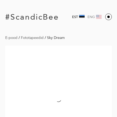
#ScandicBee
EST
ENG
E-pood
/
Fototapeedid
/
Sky Dream