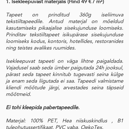
1. Isekleepuvast materjalis
(Hind 49 € / m²)
Tapeet on prinditud 360g iseliimuva
tekstiiltapeedile. Antud materjal on mõeldud
kasutamiseks pikaajalise sisekujunduse loomiseks.
Prinditav tekstiiltapeet isikupärase sisekujunduse
loomiseks kodus, kontoris, hotellides, restoranides
ning teistes avalikes ruumides.
Isekleepuvat tapeeti on väga lihtne paigaldada.
Vajadusel saab seda ümber paigutada 24h jooksul,
pärast seda tapeet kinnitub tugevasti seina külge
ja enam seda liigutada ei saa. Tapeedi valmistame
kliendi mõõtude järgi, arvestades seina täpseid
mõõtmeid.
Ei tohi kleepida pabertapeedile.
Materjal: 100% PET, Hea niiskuskindlus , B1
tuleohutussertifikaat, PVC vaba, OekoTex.