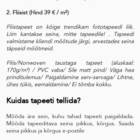
2. Fliisist (Hind 39 € / m²)
Fliistapeet on kõige trendikam fototapeedi liik.
Liim kantakse seina, mitte tapeedile! . Tapeedi
valmistame kliendi mõõtude järgi, arvestades seina
täpseid mõõtmeid.
Fliis/Nonwoven taustaga tapeet
(aluskaal:
170g/m²)
/ PVC vaba
/ Sile matt pind
/ Väga hea
prinditulemus/
Paigaldamine serv-servaga
/ Lihtne,
ühes tükis, eemaldamine
/ Ei tõmba kokku.
Kuidas tapeeti tellida?
Mõõda ära sein, kuhu tahad tapeeti paigaldada.
Mõõda tapeeditava seina pikkus, kõrgus. Saada
seina pikkus ja kõrgus e-postile