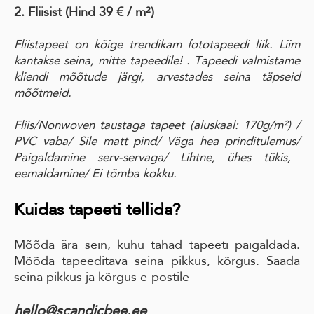
2. Fliisist (Hind 39 € / m²)
Fliistapeet on kõige trendikam fototapeedi liik. Liim
kantakse seina, mitte tapeedile! . Tapeedi valmistame
kliendi mõõtude järgi, arvestades seina täpseid
mõõtmeid.
Fliis/Nonwoven taustaga tapeet
(aluskaal: 170g/m²)
/
PVC vaba
/ Sile matt pind
/ Väga hea prinditulemus/
Paigaldamine serv-servaga
/ Lihtne, ühes tükis,
eemaldamine
/ Ei tõmba kokku.
Kuidas tapeeti tellida?
Mõõda ära sein, kuhu tahad tapeeti paigaldada.
Mõõda tapeeditava seina pikkus, kõrgus. Saada
seina pikkus ja kõrgus e-postile
hello@scandicbee.ee