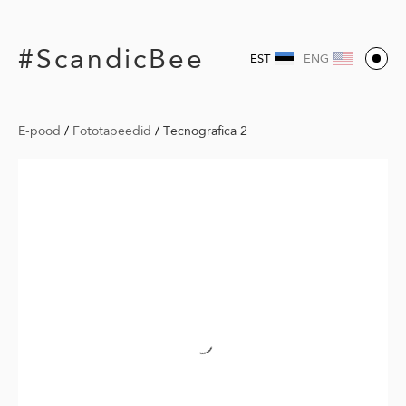
#ScandicBee
EST
ENG
E-pood
/
Fototapeedid
/
Tecnografica 2