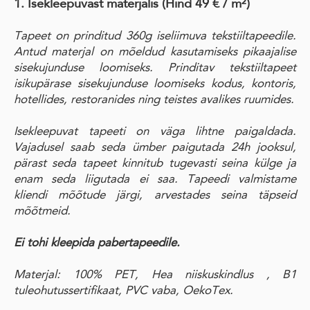
1. Isekleepuvast materjalis
(Hind 49 € / m²)
Tapeet on prinditud 360g iseliimuva tekstiiltapeedile.
Antud materjal on mõeldud kasutamiseks pikaajalise
sisekujunduse loomiseks. Prinditav tekstiiltapeet
isikupärase sisekujunduse loomiseks kodus, kontoris,
hotellides, restoranides ning teistes avalikes ruumides.
Isekleepuvat tapeeti on väga lihtne paigaldada.
Vajadusel saab seda ümber paigutada 24h jooksul,
pärast seda tapeet kinnitub tugevasti seina külge ja
enam seda liigutada ei saa. Tapeedi valmistame
kliendi mõõtude järgi, arvestades seina täpseid
mõõtmeid.
Ei tohi kleepida pabertapeedile.
Materjal: 100% PET, Hea niiskuskindlus , B1
tuleohutussertifikaat, PVC vaba, OekoTex.