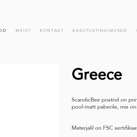
OD
MEIST
KONTAKT
KASUTUSTINGIMUSED
Greece
ScandicBee postrid on pri
pool-matt paberile, mis on
Materjalil on FSC sertifikaa