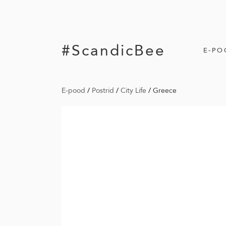
#ScandicBee
E-PO
E-pood
/
Postrid
/
City Life
/
Greece