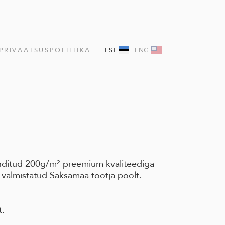
PRIVAATSUSPOLIITIKA
EST
ENG
nditud 200g/m² preemium kvaliteediga
 valmistatud Saksamaa tootja poolt.
t.