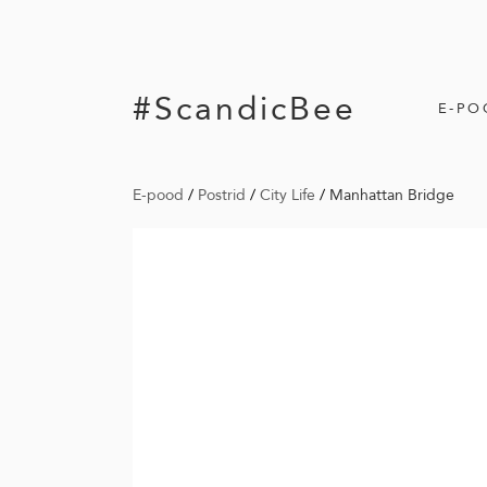
#ScandicBee
E-PO
E-pood
/
Postrid
/
City Life
/
Manhattan Bridge