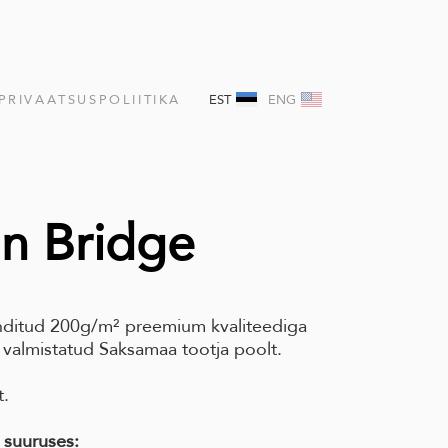
PRIVAATSUSPOLIITIKA
EST
ENG
n Bridge
nditud 200g/m² preemium kvaliteediga
 valmistatud Saksamaa tootja poolt.
t.
 suuruses: