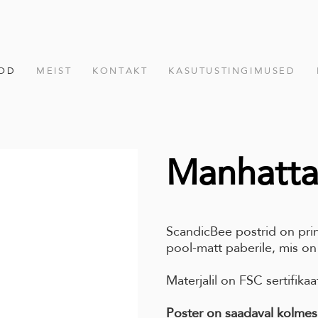
OD
MEIST
KONTAKT
KASUTUSTINGIMUSED
Manhatta
ScandicBee postrid on pri
pool-matt paberile, mis on
Materjalil on FSC sertifikaa
Poster on saadaval kolmes