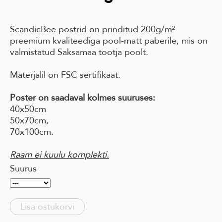
ScandicBee postrid on prinditud 200g/m²
preemium kvaliteediga pool-matt paberile, mis on
valmistatud Saksamaa tootja poolt.
Materjalil on FSC sertifikaat.
Poster on saadaval kolmes suuruses:
40x50cm
50x70cm,
70x100cm.
Raam ei kuulu komplekti.
Suurus
Lisa ostukorvi