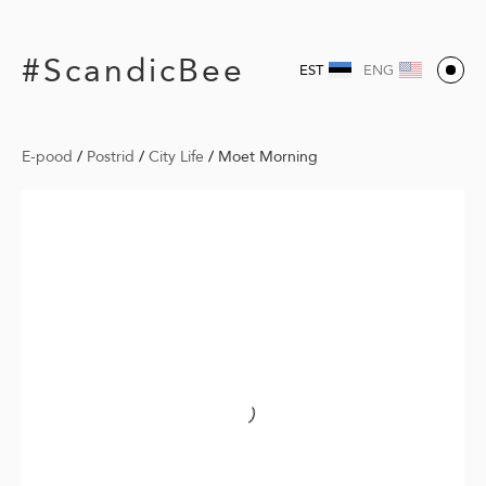
#ScandicBee
EST
ENG
E-pood
/
Postrid
/
City Life
/
Moet Morning