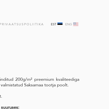
PRIVAATSUSPOLIITIKA
EST
ENG
inditud 200g/m² preemium kvaliteediga
 valmistatud Saksamaa tootja poolt.
t.
 suuruses: