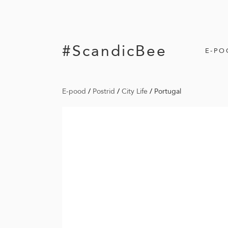
#ScandicBee
E-PO
E-pood
/
Postrid
/
City Life
/
Portugal