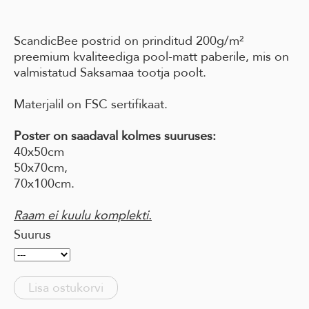
ScandicBee postrid on prinditud 200g/m²
preemium kvaliteediga pool-matt paberile, mis on
valmistatud Saksamaa tootja poolt.
Materjalil on FSC sertifikaat.
Poster on saadaval kolmes suuruses:
40x50cm
50x70cm,
70x100cm.
Raam ei kuulu komplekti.
Suurus
Lisa ostukorvi