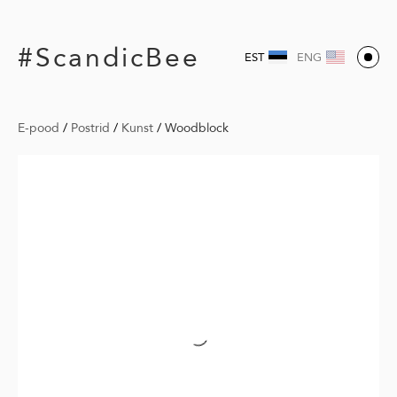
#ScandicBee
EST
ENG
E-pood
/
Postrid
/
Kunst
/
Woodblock