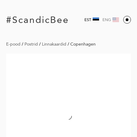
#ScandicBee
EST
ENG
E-pood
/
Postrid
/
Linnakaardid
/
Copenhagen