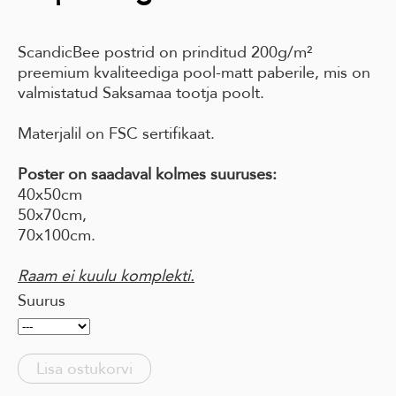
ScandicBee postrid on prinditud 200g/m²
preemium kvaliteediga pool-matt paberile, mis on
valmistatud Saksamaa tootja poolt.
Materjalil on FSC sertifikaat.
Poster on saadaval kolmes suuruses:
40x50cm
50x70cm,
70x100cm.
Raam ei kuulu komplekti.
Suurus
Lisa ostukorvi