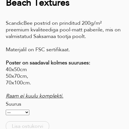
Beach Textures
ScandicBee postrid on prinditud 200g/m²
preemium kvaliteediga pool-matt paberile, mis on
valmistatud Saksamaa tootja poolt.
Materjalil on FSC sertifikaat.
Poster on saadaval kolmes suuruses:
40x50cm
50x70cm,
70x100cm.
Raam ei kuulu komplekti.
Suurus
Lisa ostukorvi