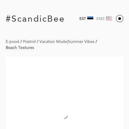
#ScandicBee
EST
ENG
E-pood
/
Postrid
/
Vacation Mode|Summer Vibes
/
Beach Textures