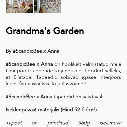
Grandma's Garden
By #ScandicBee x Anna
#ScandicBee x Anna
on hoolikalt valmistatud meie
tiimi poolt tapeetide kujundused. Loodud selleks,
et üllatada! Tapeedid sobivad igasse interjööri,
luues fantaasiarikast kujutlusvõimet!
#ScandicBee x Anna
tapeedid on saadaval:
Isekleepuvast materjalis
(Hind 52 € / m²)
Tapeet on prinditud 360g iseliimuva