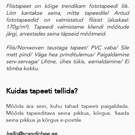
Fliistapeet on kõige trendikam fototapeedi liik.
Liim kantakse seina, mitte tapeedile! Antud
fototapeedid on valmistatud fliisist (aluskaal:
170g/m²). Tapeedi valmistame kliendi mõõtude
järgi, arvestades seina täpseid mõõtmeid.
Fliis/Nonwoven taustaga tapeet
/ PVC vaba
/ Sile
matt pind
/ Väga hea prinditulemus/
Paigaldamine
serv-servaga
/ Lihtne, ühes tükis, eemaldamine
/ Ei
tõmba kokku.
Kuidas tapeeti tellida?
Mõõda ära sein, kuhu tahad tapeeti paigaldada.
Mõõda tapeeditava seina pikkus, kõrgus. Saada
seina pikkus ja kõrgus e-postile
hello@scandicbee.ee