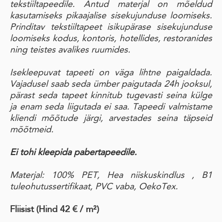
tekstiiltapeedile. Antud materjal on mõeldud
kasutamiseks pikaajalise sisekujunduse loomiseks.
Prinditav tekstiiltapeet isikupärase sisekujunduse
loomiseks kodus, kontoris, hotellides, restoranides
ning teistes avalikes ruumides.
Isekleepuvat tapeeti on väga lihtne paigaldada.
Vajadusel saab seda ümber paigutada 24h jooksul,
pärast seda tapeet kinnitub tugevasti seina külge
ja enam seda liigutada ei saa. Tapeedi valmistame
kliendi mõõtude järgi, arvestades seina täpseid
mõõtmeid.
Ei tohi kleepida pabertapeedile.
Materjal: 100% PET, Hea niiskuskindlus , B1
tuleohutussertifikaat, PVC vaba, OekoTex.
Fliisist (Hind 42 € / m²)