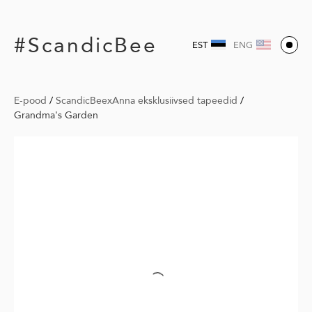
#ScandicBee
EST
ENG
E-pood
/
ScandicBeexAnna eksklusiivsed tapeedid
/
Grandma's Garden