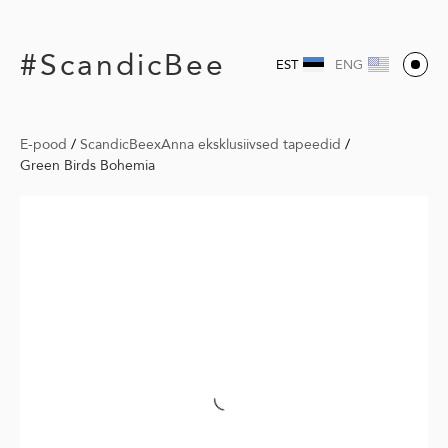
#ScandicBee
EST
ENG
E-pood
/
ScandicBeexAnna eksklusiivsed tapeedid
/
Green Birds Bohemia