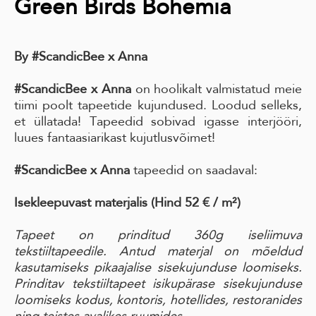
Green Birds Bohemia
By #ScandicBee x Anna
#ScandicBee x Anna
on hoolikalt valmistatud meie
tiimi poolt tapeetide kujundused. Loodud selleks,
et üllatada! Tapeedid sobivad igasse interjööri,
luues fantaasiarikast kujutlusvõimet!
#ScandicBee x Anna
tapeedid on saadaval:
Isekleepuvast materjalis
(Hind 52 € / m²)
Tapeet on prinditud 360g iseliimuva
tekstiiltapeedile. Antud materjal on mõeldud
kasutamiseks pikaajalise sisekujunduse loomiseks.
Prinditav tekstiiltapeet isikupärase sisekujunduse
loomiseks kodus, kontoris, hotellides, restoranides