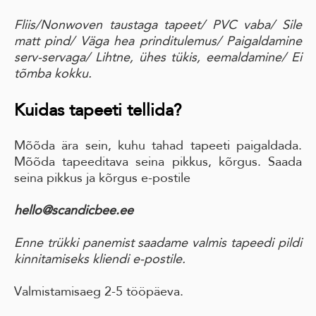
Fliis/Nonwoven taustaga tapeet
/ PVC vaba
/ Sile
matt pind
/ Väga hea prinditulemus/
Paigaldamine
serv-servaga
/ Lihtne, ühes tükis, eemaldamine
/ Ei
tõmba kokku.
Kuidas tapeeti tellida?
Mõõda ära sein, kuhu tahad tapeeti paigaldada.
Mõõda tapeeditava seina pikkus, kõrgus. Saada
seina pikkus ja kõrgus e-postile
hello@scandicbee.ee
Enne trükki panemist saadame valmis tapeedi pildi
kinnitamiseks kliendi e-postile.
Valmistamisaeg 2-5 tööpäeva.