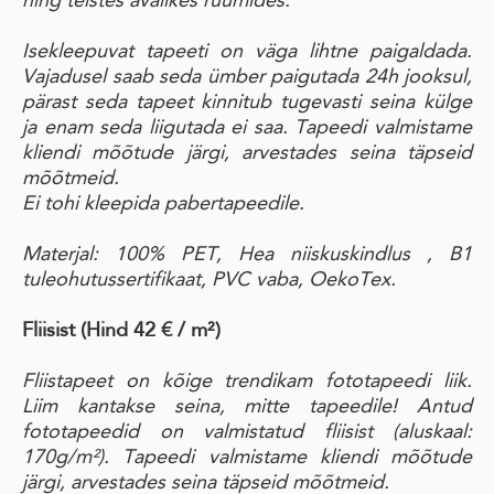
ning teistes avalikes ruumides.
Isekleepuvat tapeeti on väga lihtne paigaldada.
Vajadusel saab seda ümber paigutada 24h jooksul,
pärast seda tapeet kinnitub tugevasti seina külge
ja enam seda liigutada ei saa. Tapeedi valmistame
kliendi mõõtude järgi, arvestades seina täpseid
mõõtmeid.
Ei tohi kleepida pabertapeedile.
Materjal: 100% PET, Hea niiskuskindlus , B1
tuleohutussertifikaat, PVC vaba, OekoTex.
Fliisist (Hind 42 € / m²)
Fliistapeet on kõige trendikam fototapeedi liik.
Liim kantakse seina, mitte tapeedile! Antud
fototapeedid on valmistatud fliisist (aluskaal:
170g/m²). Tapeedi valmistame kliendi mõõtude
järgi, arvestades seina täpseid mõõtmeid.