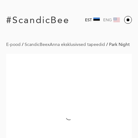
#ScandicBee
EST
ENG
E-pood
/
ScandicBeexAnna eksklusiivsed tapeedid
/
Park Night