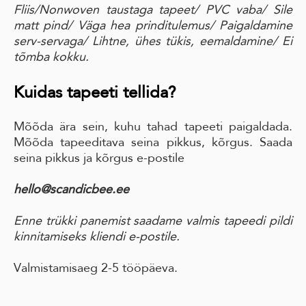
Fliis/Nonwoven taustaga tapeet
/ PVC vaba
/ Sile
matt pind
/ Väga hea prinditulemus/
Paigaldamine
serv-servaga
/ Lihtne, ühes tükis, eemaldamine
/ Ei
tõmba kokku.
Kuidas tapeeti tellida?
Mõõda ära sein, kuhu tahad tapeeti paigaldada.
Mõõda tapeeditava seina pikkus, kõrgus. Saada
seina pikkus ja kõrgus e-postile
hello@scandicbee.ee
Enne trükki panemist saadame valmis tapeedi pildi
kinnitamiseks kliendi e-postile.
Valmistamisaeg 2-5 tööpäeva.