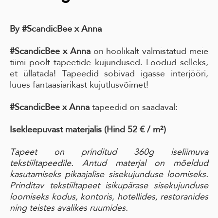
By #ScandicBee x Anna
#ScandicBee x Anna
on hoolikalt valmistatud meie
tiimi poolt tapeetide kujundused. Loodud selleks,
et üllatada! Tapeedid sobivad igasse interjööri,
luues fantaasiarikast kujutlusvõimet!
#ScandicBee x Anna
tapeedid on saadaval:
Isekleepuvast materjalis
(Hind 52 € / m²)
Tapeet on prinditud 360g iseliimuva
tekstiiltapeedile. Antud materjal on mõeldud
kasutamiseks pikaajalise sisekujunduse loomiseks.
Prinditav tekstiiltapeet isikupärase sisekujunduse
loomiseks kodus, kontoris, hotellides, restoranides
ning teistes avalikes ruumides.