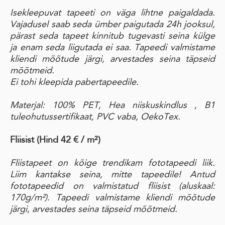
Isekleepuvat tapeeti on väga lihtne paigaldada.
Vajadusel saab seda ümber paigutada 24h jooksul,
pärast seda tapeet kinnitub tugevasti seina külge
ja enam seda liigutada ei saa. Tapeedi valmistame
kliendi mõõtude järgi, arvestades seina täpseid
mõõtmeid.
Ei tohi kleepida pabertapeedile.
Materjal: 100% PET, Hea niiskuskindlus , B1
tuleohutussertifikaat, PVC vaba, OekoTex.
Fliisist (Hind 42 € / m²)
Fliistapeet on kõige trendikam fototapeedi liik.
Liim kantakse seina, mitte tapeedile! Antud
fototapeedid on valmistatud fliisist (aluskaal:
170g/m²). Tapeedi valmistame kliendi mõõtude
järgi, arvestades seina täpseid mõõtmeid.