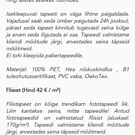
ning teistes avalikes ruumides.
Isekleepuvat tapeeti on väga lihtne paigaldada.
Vajadusel saab seda ümber paigutada 24h jooksul,
pärast seda tapeet kinnitub tugevasti seina külge
ja enam seda liigutada ei saa. Tapeedi valmistame
kliendi mõõtude järgi, arvestades seina täpseid
mõõtmeid.
Ei tohi kleepida pabertapeedile.
Materjal: 100% PET, Hea niiskuskindlus , B1
tuleohutussertifikaat, PVC vaba, OekoTex.
Fliisist (Hind 42 € / m²)
Fliistapeet on kõige trendikam fototapeedi liik.
Liim kantakse seina, mitte tapeedile! Antud
fototapeedid on valmistatud fliisist (aluskaal:
170g/m²). Tapeedi valmistame kliendi mõõtude
järgi, arvestades seina täpseid mõõtmeid.