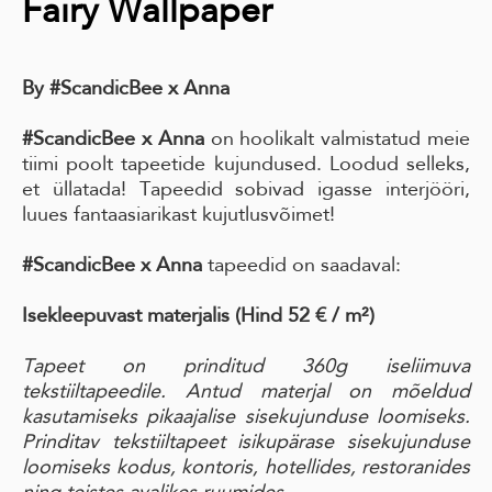
Fairy Wallpaper
By #ScandicBee x Anna
#ScandicBee x Anna
on hoolikalt valmistatud meie
tiimi poolt tapeetide kujundused. Loodud selleks,
et üllatada! Tapeedid sobivad igasse interjööri,
luues fantaasiarikast kujutlusvõimet!
#ScandicBee x Anna
tapeedid on saadaval:
Isekleepuvast materjalis (Hind 52 € / m²)
Tapeet on prinditud 360g iseliimuva
tekstiiltapeedile. Antud materjal on mõeldud
kasutamiseks pikaajalise sisekujunduse loomiseks.
Prinditav tekstiiltapeet isikupärase sisekujunduse
loomiseks kodus, kontoris, hotellides, restoranides