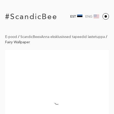
#ScandicBee
EST
ENG
E-pood
/
ScandicBeexAnna eksklusiivsed tapeedid lastetuppa
/
Fairy Wallpaper