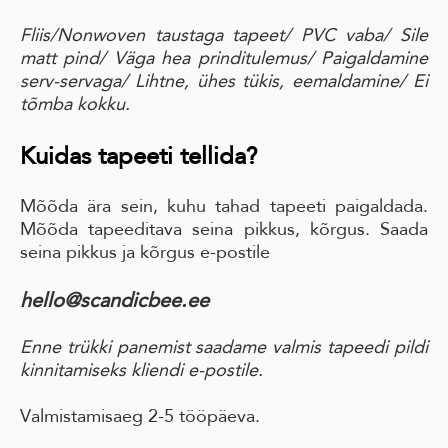
Fliis/Nonwoven taustaga tapeet
/ PVC vaba
/ Sile
matt pind
/ Väga hea prinditulemus/
Paigaldamine
serv-servaga
/ Lihtne, ühes tükis, eemaldamine
/ Ei
tõmba kokku.
Kuidas tapeeti tellida?
Mõõda ära sein, kuhu tahad tapeeti paigaldada.
Mõõda tapeeditava seina pikkus, kõrgus. Saada
seina pikkus ja kõrgus e-postile
hello@scandicbee.ee
Enne trükki panemist saadame valmis tapeedi pildi
kinnitamiseks kliendi e-postile.
Valmistamisaeg 2-5 tööpäeva.