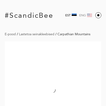
#ScandicBee
EST
ENG
E-pood
/
Lastetoa seinakleebised
/
Carpathian Mountains