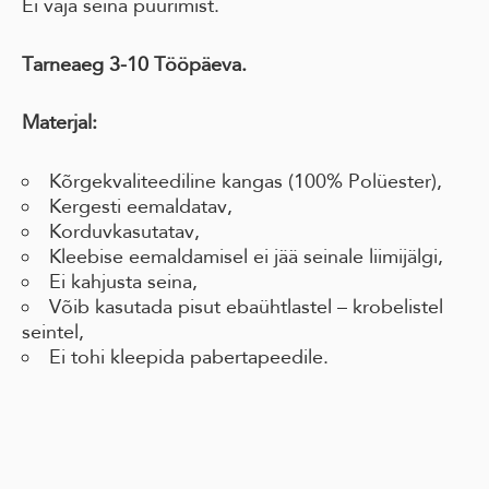
Ei vaja seina puurimist.
Tarneaeg 3-10 Tööpäeva.
Materjal:
Kõrgekvaliteediline kangas (100% Polüester),
Kergesti eemaldatav,
Korduvkasutatav,
Kleebise eemaldamisel ei jää seinale liimijälgi,
Ei kahjusta seina,
Võib kasutada pisut ebaühtlastel – krobelistel
seintel,
Ei tohi kleepida pabertapeedile.