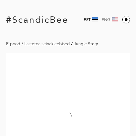
#ScandicBee
EST
ENG
E-pood
/
Lastetoa seinakleebised
/
Jungle Story