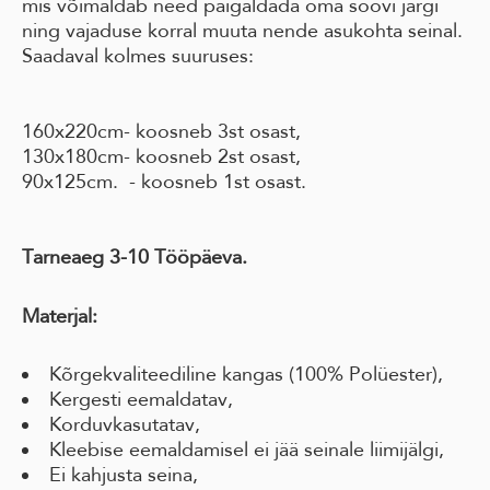
mis võimaldab need paigaldada oma soovi järgi
ning vajaduse korral muuta nende asukohta seinal.
Saadaval kolmes suuruses:
160x220cm- koosneb 3st osast,
130x180cm- koosneb 2st osast,
90x125cm. - koosneb 1st osast.
Tarneaeg 3-10 Tööpäeva.
Materjal:
Kõrgekvaliteediline kangas (100% Polüester),
Kergesti eemaldatav,
Korduvkasutatav,
Kleebise eemaldamisel ei jää seinale liimijälgi,
Ei kahjusta seina,