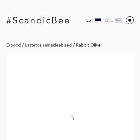
#ScandicBee
EST
ENG
E-pood
/
Lastetoa seinakleebised
/
Rabbit Oliver