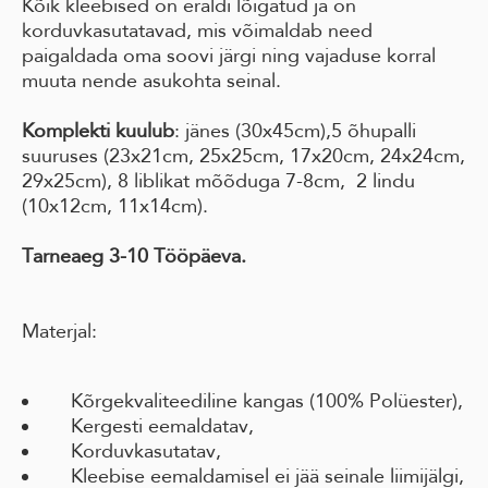
Kõik kleebised on eraldi lõigatud ja on
korduvkasutatavad, mis võimaldab need
paigaldada oma soovi järgi ning vajaduse korral
muuta nende asukohta seinal.
Komplekti kuulub
: jänes (30x45cm),5 õhupalli
suuruses (23x21cm, 25x25cm, 17x20cm, 24x24cm,
29x25cm), 8 liblikat mõõduga 7-8cm, 2 lindu
(10x12cm, 11x14cm).
Tarneaeg 3-10 Tööpäeva.
Materjal:
Kõrgekvaliteediline kangas (100% Polüester),
Kergesti eemaldatav,
Korduvkasutatav,
Kleebise eemaldamisel ei jää seinale liimijälgi,