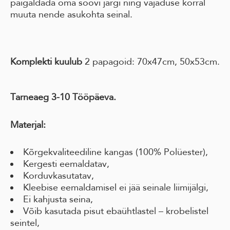
paigaldada oma soovi järgi ning vajaduse korral
muuta nende asukohta seinal.
Komplekti kuulub
2 papagoid: 70x47cm, 50x53cm.
Tarneaeg 3-10 Tööpäeva.
Materjal:
Kõrgekvaliteediline kangas (100% Polüester),
Kergesti eemaldatav,
Korduvkasutatav,
Kleebise eemaldamisel ei jää seinale liimijälgi,
Ei kahjusta seina,
Võib kasutada pisut ebaühtlastel – krobelistel
seintel,