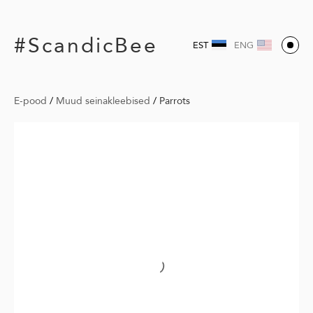
#ScandicBee
EST
ENG
E-pood
/
Muud seinakleebised
/
Parrots